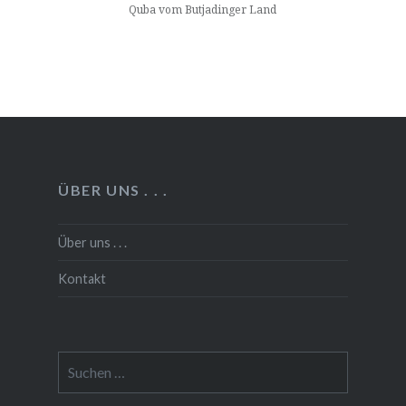
Quba vom Butjadinger Land
ÜBER UNS . . .
Über uns . . .
Kontakt
Suchen
nach: